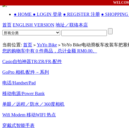
WELCO
● HOME
● LOGIN 登录
● REGISTER 注册
● SHOPPIN
首页
ENGLISH VERSION
地址／联络本店
当前位置:
首页
YoYo Bike
YoYo Bike电动滑板车改装车把
>
>
您的购物车中有 0 件商品，总计金额 RM0.00。
Casio自拍神器TR/ZR/FR-配件
GoPro 相机/配件－系列
电话/Handset/Pad
移动电源/Power Bank
单眼／远程／防水／360度相机
Wifi Modem 移动WIFI 热点
穿戴式智能手表