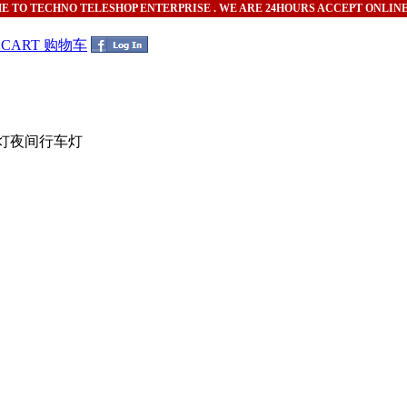
ME
TO TECHNO TELESHOP ENTERPRISE . WE ARE 24HOURS ACCEPT ONLIN
G CART 购物车
塞灯夜间行车灯