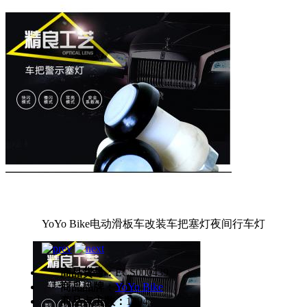
YoYo Bike电动滑板车改装车把塞灯夜间行车灯
商品货号：
ECS000439
商品品牌：
YoYo Bike
商品点击数：
1294