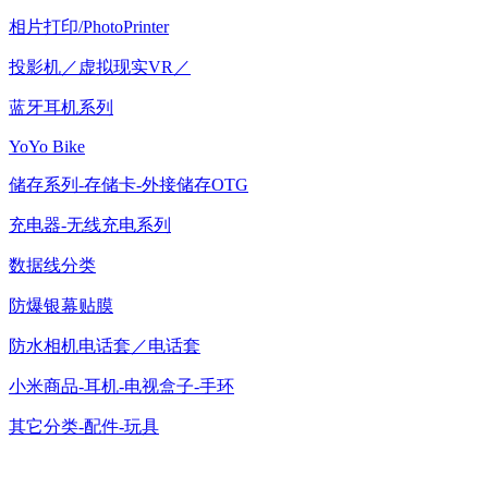
相片打印/PhotoPrinter
投影机／虚拟现实VR／
蓝牙耳机系列
YoYo Bike
储存系列-存储卡-外接储存OTG
充电器-无线充电系列
数据线分类
防爆银幕贴膜
防水相机电话套／电话套
小米商品-耳机-电视盒子-手环
其它分类-配件-玩具