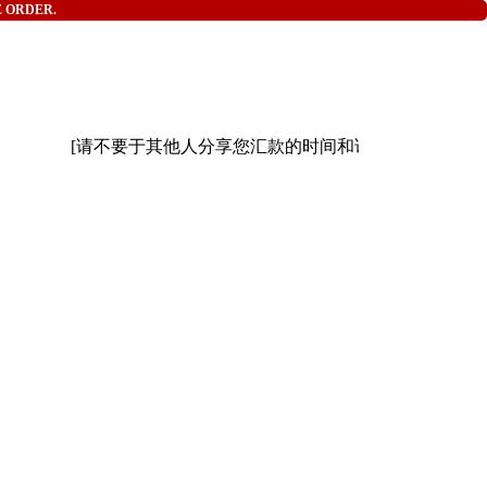
E ORDER.
[请不要于其他人分享您汇款的时间和详情][ 请小心网络骗子 ]本店Faceboo