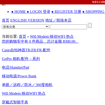
WELCO
● HOME
● LOGIN 登录
● REGISTER 注册
● SHOPPIN
首页
ENGLISH VERSION
地址／联络本店
当前位置:
首页
Wifi Modem 移动WIFI 热点
>
您的购物车中有 0 件商品，总计金额 RM0.00。
Casio自拍神器TR/ZR/FR-配件
GoPro 相机/配件－系列
电话/Handset/Pad
移动电源/Power Bank
单眼／远程／防水／360度相机
Wifi Modem 移动WIFI 热点
穿戴式智能手表