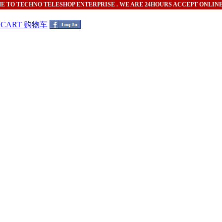
ME
TO TECHNO TELESHOP ENTERPRISE . WE ARE 24HOURS ACCEPT ONLIN
G CART 购物车