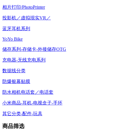
相片打印/PhotoPrinter
投影机／虚拟现实VR／
蓝牙耳机系列
YoYo Bike
储存系列-存储卡-外接储存OTG
充电器-无线充电系列
数据线分类
防爆银幕贴膜
防水相机电话套／电话套
小米商品-耳机-电视盒子-手环
其它分类-配件-玩具
商品筛选