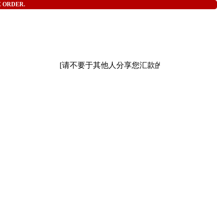
E ORDER.
[请不要于其他人分享您汇款的时间和详情][ 请小心网络骗子 ]本